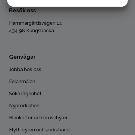
Besök oss
MARKETING
STATISTIK
Hammargårdsvägen 14
434 98 Kungsbacka
Genvägar
Jobba hos oss
Felanmälan
Söka lägenhet
Nyproduktion
Blanketter och broschyrer
Flytt, byten och andrahand