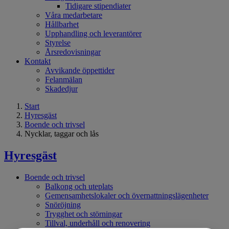
Tidigare stipendiater
Våra medarbetare
Hållbarhet
Upphandling och leverantörer
Styrelse
Årsredovisningar
Kontakt
Avvikande öppettider
Felanmälan
Skadedjur
Start
Hyresgäst
Boende och trivsel
Nycklar, taggar och lås
Hyresgäst
Boende och trivsel
Balkong och uteplats
Gemensamhetslokaler och övernattningslägenheter
Snöröjning
Trygghet och störningar
Tillval, underhåll och renovering