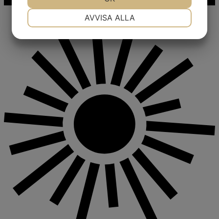
NÖDVÄNDIG
INSTÄLLNINGAR
AVVISA ALLA
JA
NEJ
JA
NEJ
MARKNADSFÖRING
STATISTIK