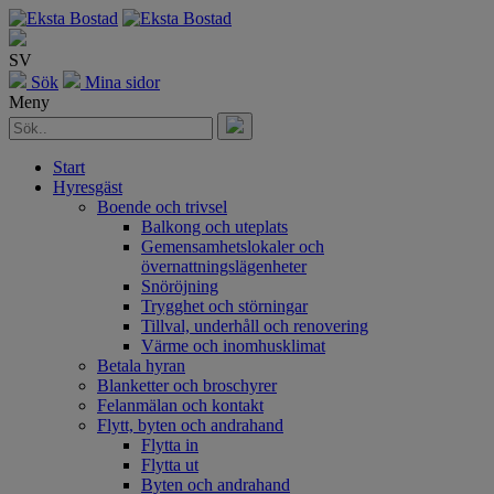
SV
Sök
Mina sidor
Meny
Start
Hyresgäst
Boende och trivsel
Balkong och uteplats
Gemensamhetslokaler och
övernattningslägenheter
Snöröjning
Trygghet och störningar
Tillval, underhåll och renovering
Värme och inomhusklimat
Betala hyran
Blanketter och broschyrer
Felanmälan och kontakt
Flytt, byten och andrahand
Flytta in
Flytta ut
Byten och andrahand