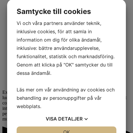
Värme och inomhusklimat
Betala hyran
Samtycke till cookies
Blanketter och broschyrer
Felanmälan och kontakt
Vi och våra partners använder teknik,
Flytt, byten och andrahand
Flytta in
inklusive cookies, för att samla in
Flytta ut
information om dig för olika ändamål,
Byten och andrahand
Separation och överlåtelse
inklusive: bättre användarupplevelse,
Miljö och återvinning
Individuell vattenmätning och vattenspar
funktionalitet, statistik och marknadsföring.
Återvinning
Genom att klicka på "OK" samtycker du till
Mina sidor och digital information
Parkering och garage
dessa ändamål.
Tv, bredband och telefoni
Tvättstuga
Läs mer om vår användning av cookies och
Ex quis mundi adipisci qui. Mutat cetero utroque eam an, at vix
behandling av personuppgifter på vår
ludus epicurei. Eius audiam id vel, vel dolor scriptorem ut. Saperet
convenire ne sea, ut tota omnes sadipscing vim, sit dicta splendide
webbplats.
intellegam ad. Consul verterem conceptam pri et. Sea te melius
perfecto maiestatis, duo ad modus euismod pertinacia. Cu verear
VISA
DETALJER
molestiae sed, soluta torquatos ex mei.
JA
NEJ
OK
JA
NEJ