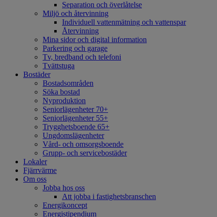
Separation och överlåtelse
Miljö och återvinning
Individuell vattenmätning och vattenspar
Återvinning
Mina sidor och digital information
Parkering och garage
Tv, bredband och telefoni
Tvättstuga
Bostäder
Bostadsområden
Söka bostad
Nyproduktion
Seniorlägenheter 70+
Seniorlägenheter 55+
Trygghetsboende 65+
Ungdomslägenheter
Vård- och omsorgsboende
Grupp- och servicebostäder
Lokaler
Fjärrvärme
Om oss
Jobba hos oss
Att jobba i fastighetsbranschen
Energikoncept
Energistipendium