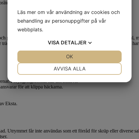
 bråte där. Vid en brand kan det få förödande konsekvenser.
Läs mer om vår användning av cookies och
behandling av personuppgifter på vår
webbplats.
t och plantera blommor, grönsaker eller perenner utefter dina önskemål, m
VISA
DETALJER
ler trädgård kan det medföra en kostnad för dig. Om du ska flytta och har
JA
NEJ
OK
JA
NEJ
NÖDVÄNDIG
INSTÄLLNINGAR
AVVISA ALLA
JA
NEJ
JA
NEJ
renar. Föryngringsbeskär när det behövs.
ansvarar för att klippa häckarna.
MARKNADSFÖRING
STATISTIK
 av Eksta.
tädad. Utrymmet får inte användas som ett förråd för skräp eller diverse
tser.