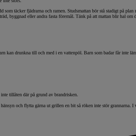
 inte störs.
dd som täcker fjädrarna och ramen. Studsmattan bör stå stadigt på plan 
te träd, byggnad eller andra fasta föremål. Tänk på att mattan blir hal om
arn kan drunkna till och med i en vattenpöl. Barn som badar får inte läm
inte tillåten där på grund av brandrisken.
hänsyn och flytta gärna ut grillen en bit så röken inte stör grannarna. 