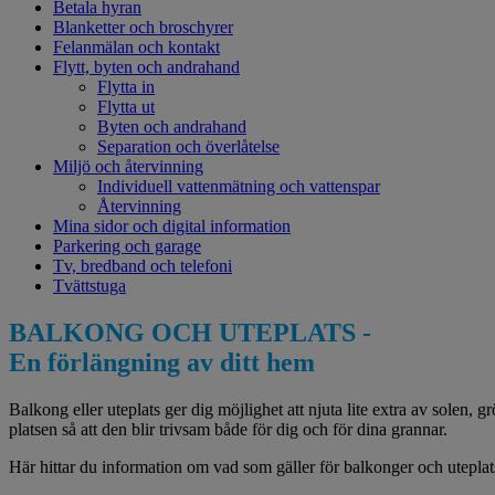
Betala hyran
Blanketter och broschyrer
Felanmälan och kontakt
Flytt, byten och andrahand
Flytta in
Flytta ut
Byten och andrahand
Separation och överlåtelse
Miljö och återvinning
Individuell vattenmätning och vattenspar
Återvinning
Mina sidor och digital information
Parkering och garage
Tv, bredband och telefoni
Tvättstuga
BALKONG OCH UTEPLATS -
En förlängning av ditt hem
Balkong eller uteplats ger dig möjlighet att njuta lite extra av solen, g
platsen så att den blir trivsam både för dig och för dina grannar.
Här hittar du information om vad som gäller för balkonger och uteplats