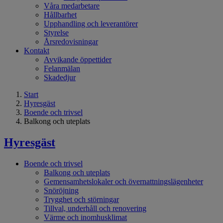
Våra medarbetare
Hållbarhet
Upphandling och leverantörer
Styrelse
Årsredovisningar
Kontakt
Avvikande öppettider
Felanmälan
Skadedjur
Start
Hyresgäst
Boende och trivsel
Balkong och uteplats
Hyresgäst
Boende och trivsel
Balkong och uteplats
Gemensamhetslokaler och övernattningslägenheter
Snöröjning
Trygghet och störningar
Tillval, underhåll och renovering
Värme och inomhusklimat