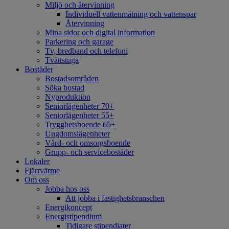
Miljö och återvinning
Individuell vattenmätning och vattenspar
Återvinning
Mina sidor och digital information
Parkering och garage
Tv, bredband och telefoni
Tvättstuga
Bostäder
Bostadsområden
Söka bostad
Nyproduktion
Seniorlägenheter 70+
Seniorlägenheter 55+
Trygghetsboende 65+
Ungdomslägenheter
Vård- och omsorgsboende
Grupp- och servicebostäder
Lokaler
Fjärrvärme
Om oss
Jobba hos oss
Att jobba i fastighetsbranschen
Energikoncept
Energistipendium
Tidigare stipendiater