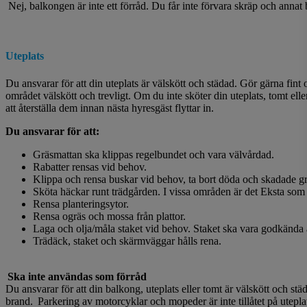
Nej, balkongen är inte ett förråd. Du får inte förvara skräp och annat
Uteplats
Du ansvarar för att din uteplats är välskött och städad. Gör gärna fin
området välskött och trevligt. Om du inte sköter din uteplats, tomt el
att återställa dem innan nästa hyresgäst flyttar in.
Du ansvarar för att:
Gräsmattan ska klippas regelbundet och vara välvårdad.
Rabatter rensas vid behov.
Klippa och rensa buskar vid behov, ta bort döda och skadade g
Sköta häckar runt trädgården. I vissa områden är det Eksta som 
Rensa planteringsytor.
Rensa ogräs och mossa från plattor.
Laga och olja/måla staket vid behov. Staket ska vara godkända
Trädäck, staket och skärmväggar hålls rena.
Ska inte användas som förråd
Du ansvarar för att din balkong, uteplats eller tomt är välskött och s
brand. Parkering av motorcyklar och mopeder är inte tillåtet på utepla