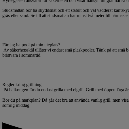
Hyresgästen ansvarar för säkerheten och visar hänsyn till grannar så de
Studsmattan bör ha skyddsnät och ett stabilt och väl vadderat kantsky
gräs eller sand. Se till att studsmattan har minst två meter till närmas
Får jag ha pool på min uteplats?
Av säkerhetsskäl tillåter vi endast små plaskpooler. Tänk på att små b
bristvara i sommartid.
Regler kring grillning
På balkongen får du endast grilla med elgrill. Grill med öppen låga är 
Bor du på markplan? Då går det bra att använda vanlig grill, men visa 
somrig middag,