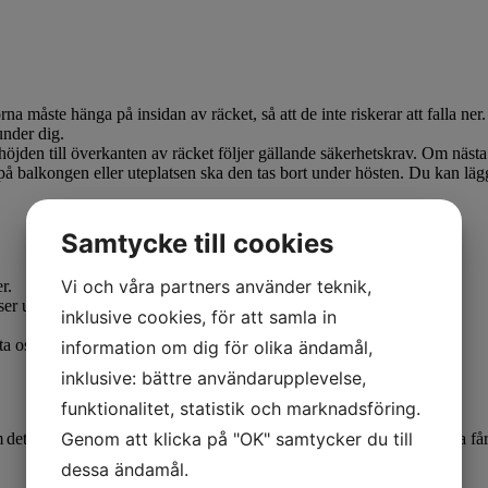
a måste hänga på insidan av räcket, så att de inte riskerar att falla ner.
under dig.
höjden till överkanten av räcket följer gällande säkerhetskrav. Om nästa h
på balkongen eller uteplatsen ska den tas bort under hösten. Du kan lägga 
Samtycke till cookies
Vi och våra partners använder teknik,
r.
r utan tillstånd.
inklusive cookies, för att samla in
kta oss och få godkännande.
information om dig för olika ändamål,
inklusive: bättre användarupplevelse,
funktionalitet, statistik och marknadsföring.
Genom att klicka på "OK" samtycker du till
m det är en brandrisk. I vissa områden har vi grillplatser som du gärna f
dessa ändamål.