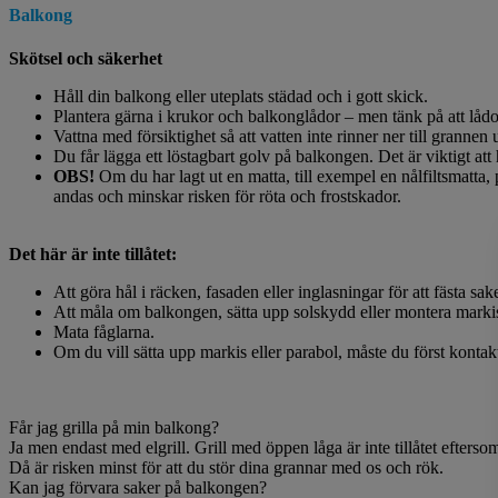
Balkong
Skötsel och säkerhet
Håll din balkong eller uteplats städad och i gott skick.
Plantera gärna i krukor och balkonglådor – men tänk på att lådorn
Vattna med försiktighet så att vatten inte rinner ner till grannen 
Du får lägga ett löstagbart golv på balkongen. Det är viktigt att 
OBS!
Om du har lagt ut en matta, till exempel en nålfiltsmatta, 
andas och minskar risken för röta och frostskador.
Det här är inte tillåtet:
Att göra hål i räcken, fasaden eller inglasningar för att fästa sake
Att måla om balkongen, sätta upp solskydd eller montera markise
Mata fåglarna.
Om du vill sätta upp markis eller parabol, måste du först konta
Får jag grilla på min balkong?
Ja men endast med elgrill. Grill med öppen låga är inte tillåtet efterso
Då är risken minst för att du stör dina grannar med os och rök.
Kan jag förvara saker på balkongen?