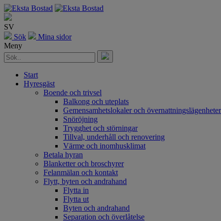
SV
Sök
Mina sidor
Meny
Start
Hyresgäst
Boende och trivsel
Balkong och uteplats
Gemensamhetslokaler och övernattningslägenheter
Snöröjning
Trygghet och störningar
Tillval, underhåll och renovering
Värme och inomhusklimat
Betala hyran
Blanketter och broschyrer
Felanmälan och kontakt
Flytt, byten och andrahand
Flytta in
Flytta ut
Byten och andrahand
Separation och överlåtelse