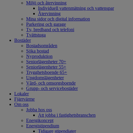
Miljö och återvinning
Individuell vattenmätning och vattenspar
Återvinning
Mina sidor och digital information
Parkering och garage
Tv, bredband och telefoni
Tvättstuga
Bostäder
Bostadsområden
Söka bostad
Nyproduktion
Seniorlägenheter 70+
Seniorlägenheter 55+
Trygghetsboende 65+
Ungdomslägenheter
Vård- och omsorgsboende
Grupp- och servicebostäder
Lokaler
Fjärrvärme
Om oss
Jobba hos oss
Att jobba i fastighetsbranschen
Energikoncept
Energistipendium
Tidigare stipendiater