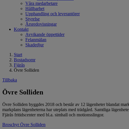
Våra medarbetare
Hållbarhet
Upphandling och leverantörer
Styrelse
Årsredovisningar
Kontakt
Avvikande öppettider
Felanmälan
Skadedjur
Start
Bostadsomr
Fjärås
Övre Solliden
Tillbaka
Övre Solliden
Övre Solliden byggdes 2018 och består av 12 lägenheter blandat markb
markplans lägenheterna har uteplats med trädgård. Samtliga lägenheter
Fjärås fritidscenter med bl.a. simhall och motionsslingor.
Broschyr Övre Solliden