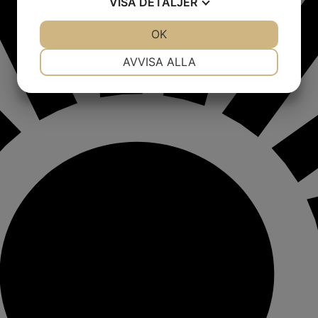
VISA
DETALJER
JA
NEJ
OK
JA
NEJ
NÖDVÄNDIG
INSTÄLLNINGAR
AVVISA ALLA
JA
NEJ
JA
NEJ
MARKNADSFÖRING
STATISTIK