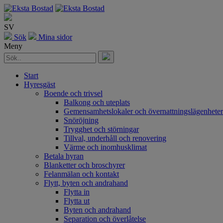
SV
Sök
Mina sidor
Meny
Start
Hyresgäst
Boende och trivsel
Balkong och uteplats
Gemensamhetslokaler och övernattningslägenheter
Snöröjning
Trygghet och störningar
Tillval, underhåll och renovering
Värme och inomhusklimat
Betala hyran
Blanketter och broschyrer
Felanmälan och kontakt
Flytt, byten och andrahand
Flytta in
Flytta ut
Byten och andrahand
Separation och överlåtelse