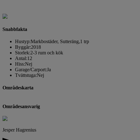
Snabbfakta
Hustyp:
Markbostäder, Sutteräng,1 trp
Byggår:
2018
Storlek:
2-3 rum och kök
Antal:
12
Hiss:
Nej
Garage/Carport:
Ja
Tvättstuga:
Nej
Områdeskarta
Områdesansvarig
Jesper Hagrenius