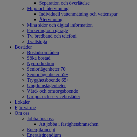
Separation och överlåtelse
Miljö och återvinning
Individuell vattenmätning och vattenspar
Återvinning
Mina sidor och digital information
Parkering och garage
Tv, bredband och telefoni
Tvättstuga
Bostäder
Bostadsområden
Söka bostad
Nyproduktion
Seniorlägenheter 70+
Seniorlägenheter 55+
Trygghetsboende 65+
Ungdomslägenheter
Vård- och omsorgsboende
Grupp- och servicebostäder
Lokaler
Fjärrvärme
Om oss
Jobba hos oss
Att jobba i fastighetsbranschen
Energikoncept
Energistipendium