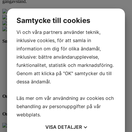
gångavstånd.
Samtycke till cookies
Vi och våra partners använder teknik,
inklusive cookies, för att samla in
Snabbfakta
information om dig för olika ändamål,
Hustyp:
Tvåplanshus
inklusive: bättre användarupplevelse,
Byggår:
1992
Storlek:
2-4 rum och kök
funktionalitet, statistik och marknadsföring.
Antal:
62 hyresrätter
Genom att klicka på "OK" samtycker du till
Hiss:
Nej
Garage/Carport:
Ja
dessa ändamål.
Tvättstuga:
Ja
Områdeskarta
Läs mer om vår användning av cookies och
behandling av personuppgifter på vår
Områdesansvarig
webbplats.
VISA
DETALJER