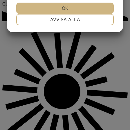
Claes Persson
JA
NEJ
OK
JA
NEJ
NÖDVÄNDIG
INSTÄLLNINGAR
AVVISA ALLA
JA
NEJ
JA
NEJ
MARKNADSFÖRING
STATISTIK