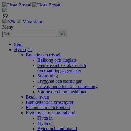
SV
Sök
Mina sidor
Meny
Start
Hyresgäst
Boende och trivsel
Balkong och uteplats
Gemensamhetslokaler och
övernattningslägenheter
Snöröjning
Trygghet och störningar
Tillval, underhåll och renovering
Värme och inomhusklimat
Betala hyran
Blanketter och broschyrer
Felanmälan och kontakt
Flytt, byten och andrahand
Flytta in
Flytta ut
Byten och andrahand