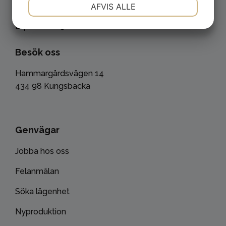
Akuta problem kvällar/helger:
NØDVENDIGE
PRÆFERENCER
AFVIS ALLE
031-334 11 35
E-post: info@eksta.se
MARKETING
STATISTIK
Besök oss
Hammargårdsvägen 14
434 98 Kungsbacka
Genvägar
Jobba hos oss
Felanmälan
Söka lägenhet
Nyproduktion