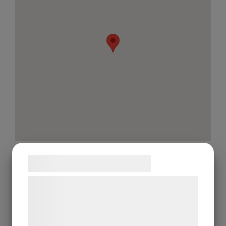
Områdesansvarig
Samtykke til cookies
Ali Kudawais
Vi og vores samarbejdspartnere bruger
teknologier, herunder cookies, til at
indsamle oplysninger om dig til forskellige
formål, herunder: Tilpasning af annoncering,