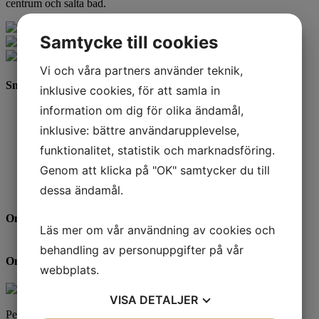
centrum och salta bad.
Samtycke till cookies
Vi och våra partners använder teknik,
Snabbfakta
inklusive cookies, för att samla in
information om dig för olika ändamål,
Hustyp:
Markplan / 1 tr upp
Byggår:
1999
inklusive: bättre användarupplevelse,
Storlek:
3-6 rum och kök
funktionalitet, statistik och marknadsföring.
Antal:
20 hyresrätter
Hiss:
Nej
Genom att klicka på "OK" samtycker du till
Garage/Carport:
Nej
dessa ändamål.
Tvättstuga:
Nej
Områdeskarta
Läs mer om vår användning av cookies och
behandling av personuppgifter på vår
Områdesansvarig
webbplats.
VISA
DETALJER
Peter Nygren