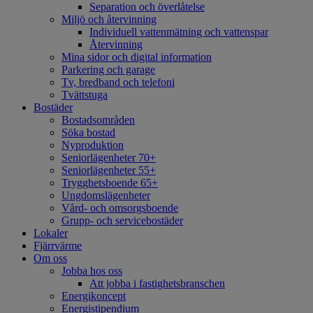
Separation och överlåtelse
Miljö och återvinning
Individuell vattenmätning och vattenspar
Återvinning
Mina sidor och digital information
Parkering och garage
Tv, bredband och telefoni
Tvättstuga
Bostäder
Bostadsområden
Söka bostad
Nyproduktion
Seniorlägenheter 70+
Seniorlägenheter 55+
Trygghetsboende 65+
Ungdomslägenheter
Vård- och omsorgsboende
Grupp- och servicebostäder
Lokaler
Fjärrvärme
Om oss
Jobba hos oss
Att jobba i fastighetsbranschen
Energikoncept
Energistipendium