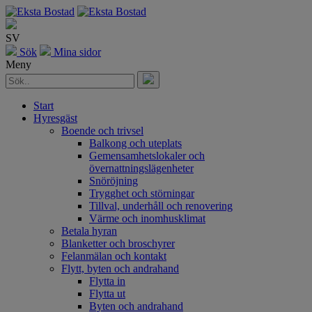
SV
Sök
Mina sidor
Meny
Start
Hyresgäst
Boende och trivsel
Balkong och uteplats
Gemensamhetslokaler och
övernattningslägenheter
Snöröjning
Trygghet och störningar
Tillval, underhåll och renovering
Värme och inomhusklimat
Betala hyran
Blanketter och broschyrer
Felanmälan och kontakt
Flytt, byten och andrahand
Flytta in
Flytta ut
Byten och andrahand