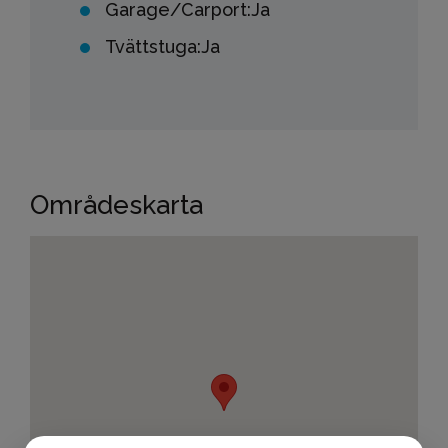
Garage/Carport:
Ja
Tvättstuga:
Ja
Områdeskarta