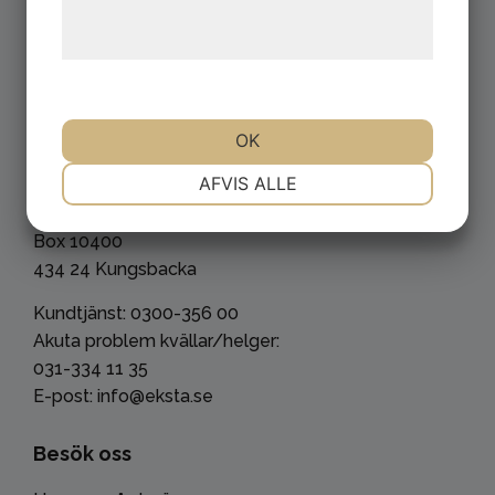
behandling af persondata på vores
hjemmeside.
OK
Kontakta oss
NØDVENDIGE
PRÆFERENCER
AFVIS ALLE
Eksta Bostads AB
Box 10400
MARKETING
STATISTIK
434 24 Kungsbacka
Kundtjänst: 0300-356 00
Akuta problem kvällar/helger:
031-334 11 35
E-post: info@eksta.se
Besök oss