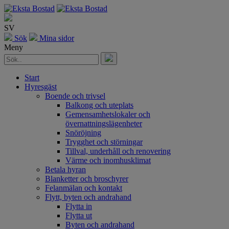
SV
Sök
Mina sidor
Meny
Start
Hyresgäst
Boende och trivsel
Balkong och uteplats
Gemensamhetslokaler och
övernattningslägenheter
Snöröjning
Trygghet och störningar
Tillval, underhåll och renovering
Värme och inomhusklimat
Betala hyran
Blanketter och broschyrer
Felanmälan och kontakt
Flytt, byten och andrahand
Flytta in
Flytta ut
Byten och andrahand