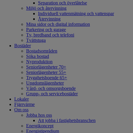
Separation och överlåtelse
Miljö och återvinning
Individuell vattenmätning och vattenspar
Återvinning
Mina sidor och digital information
Parkering och garage
Tv, bredband och telefoni
Tvättstuga
Bostäder
Bostadsområden
Söka bostad
Nyproduktion
Seniorlägenheter 70+
Seniorlägenheter 55+
Trygghetsboende 65+
Ungdomslägenheter
Vård- och omsorgsboende
Grupp- och servicebostäder
Lokaler
Fjärrvärme
Om oss
Jobba hos oss
Att jobba i fastighetsbranschen
Energikoncept
Energistipendium