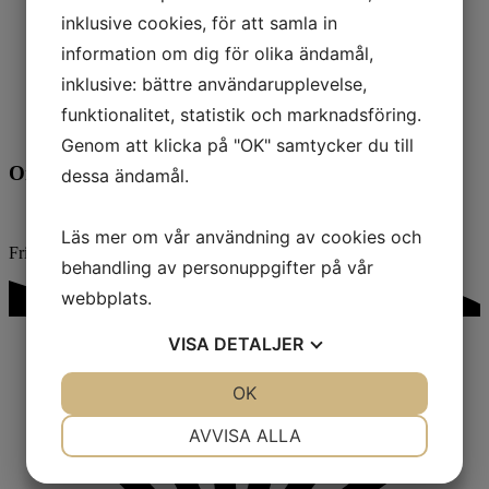
Effekt:
500 kW
inklusive cookies, för att samla in
Produktion per år:
2113 MWh
information om dig för olika ändamål,
Andel externa kunder:
6
Byggår:
1994
inklusive: bättre användarupplevelse,
funktionalitet, statistik och marknadsföring.
Genom att klicka på "OK" samtycker du till
Områdeskarta
dessa ändamål.
Läs mer om vår användning av cookies och
Frillesås Trädgårdsväg panncentral.
behandling av personuppgifter på vår
webbplats.
VISA
DETALJER
JA
NEJ
OK
JA
NEJ
NÖDVÄNDIG
INSTÄLLNINGAR
AVVISA ALLA
JA
NEJ
JA
NEJ