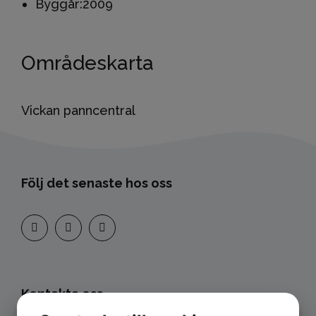
Byggår:
2009
Områdeskarta
Vickan panncentral
Följ det senaste hos oss
Kontakta oss