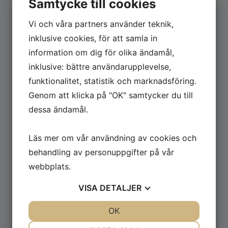
Samtycke till cookies
Eksta Bostads AB
Box 10400
Vi och våra partners använder teknik,
434 24 Kungsbacka
inklusive cookies, för att samla in
Kundtjänst: 0300-356 00
information om dig för olika ändamål,
Akuta problem kvällar/helger:
inklusive: bättre användarupplevelse,
031-334 11 35
funktionalitet, statistik och marknadsföring.
E-post: info@eksta.se
Genom att klicka på "OK" samtycker du till
dessa ändamål.
Besök oss
Hammargårdsvägen 14
Läs mer om vår användning av cookies och
434 98 Kungsbacka
behandling av personuppgifter på vår
webbplats.
VISA
DETALJER
Genvägar
JA
NEJ
OK
JA
NEJ
Jobba hos oss
NÖDVÄNDIG
INSTÄLLNINGAR