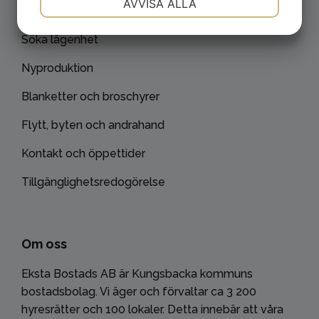
AVVISA ALLA
Felanmälan
JA
NEJ
JA
NEJ
Söka lägenhet
MARKNADSFÖRING
STATISTIK
Nyproduktion
Blanketter och broschyrer
Flytt, byten och andrahand
Kontakt och öppettider
Tillgänglighetsredogörelse
Om oss
Eksta Bostads AB är Kungsbacka kommuns
bostadsbolag. Vi äger och förvaltar ca 3 200
hyresrätter och 100 lokaler. Detta innebär att våra