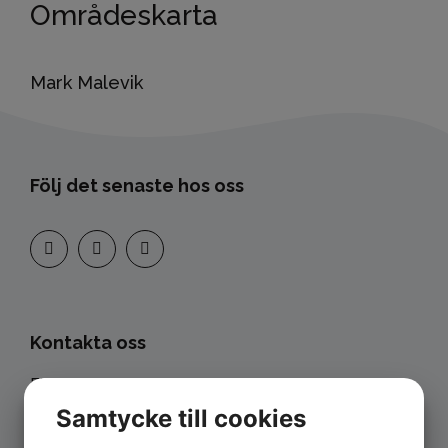
Områdeskarta
Mark Malevik
Följ det senaste hos oss
Kontakta oss
Eksta Bostads AB
Box 10400
Samtycke till cookies
434 24 Kungsbacka