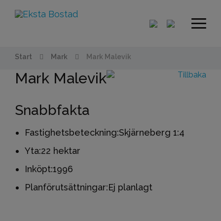
Start
Mark
Mark Malevik
Mark Malevik
Tillbaka
Snabbfakta
Fastighetsbeteckning:
Skjärneberg 1:4
Yta:
22 hektar
Inköpt:
1996
Planförutsättningar:
Ej planlagt