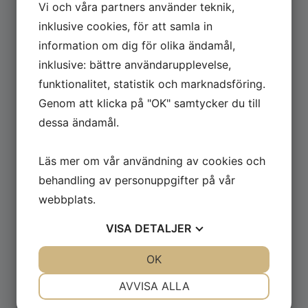
Vi och våra partners använder teknik,
Kundtjänst: 0300-356 00
inklusive cookies, för att samla in
Akuta problem kvällar/helger:
information om dig för olika ändamål,
031-334 11 35
inklusive: bättre användarupplevelse,
E-post: info@eksta.se
funktionalitet, statistik och marknadsföring.
Genom att klicka på "OK" samtycker du till
Besök oss
dessa ändamål.
Hammargårdsvägen 14
434 98 Kungsbacka
Läs mer om vår användning av cookies och
behandling av personuppgifter på vår
webbplats.
Genvägar
VISA
DETALJER
Jobba hos oss
JA
NEJ
OK
JA
NEJ
Felanmälan
NÖDVÄNDIG
INSTÄLLNINGAR
AVVISA ALLA
Söka lägenhet
JA
NEJ
JA
NEJ