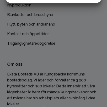
Nyproduktion
MARKNADSFÖRING
STATISTIK
Blanketter och broschyrer
Flytt, byten och andrahand
Kontakt och öppettider
Tillgänglighetsredogörelse
Om oss
Eksta Bostads AB är Kungsbacka kommuns
bostadsbolag. Vi äger och förvaltar ca 3 200
hyresrätter och 100 lokaler. Detta innebär att våra
lägenheter är hem för många Kungsbackabor och
att många har sin arbetsplats eller skolgång i våra
lokaler.