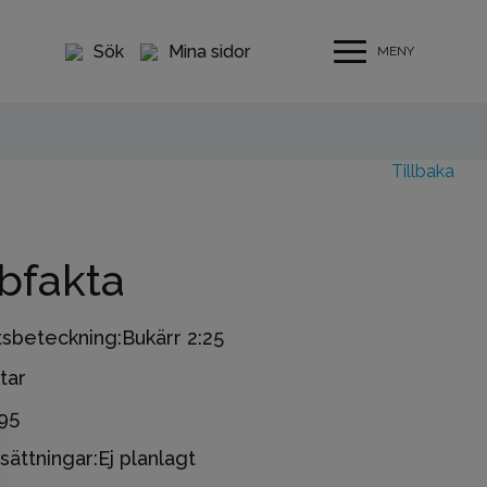
Sök
Mina sidor
MENY
Tillbaka
bfakta
tsbeteckning:
Bukärr 2:25
tar
95
sättningar:
Ej planlagt