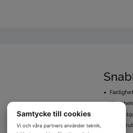
Snab
Fastighe
Yta:
5 hek
Samtycke till cookies
Inköpt:
19
Planförut
Vi och våra partners använder teknik,