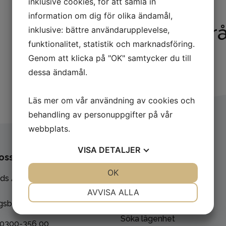
inklusive cookies, för att samla in
information om dig för olika ändamål,
Områ
inklusive: bättre användarupplevelse,
funktionalitet, statistik och marknadsföring.
Genom att klicka på "OK" samtycker du till
dessa ändamål.
Läs mer om vår användning av cookies och
behandling av personuppgifter på vår
webbplats.
VISA
DETALJER
oss
Genvägar
JA
NEJ
OK
JA
NEJ
ads AB
Jobba hos oss
NÖDVÄNDIG
INSTÄLLNINGAR
AVVISA ALLA
Felanmälan
gsbacka
JA
NEJ
JA
NEJ
Söka lägenhet
 0300-356 00
MARKNADSFÖRING
STATISTIK