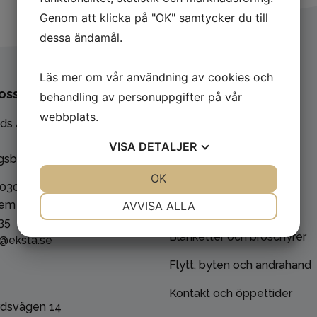
Genom att klicka på "OK" samtycker du till
dessa ändamål.
Läs mer om vår användning av cookies och
oss
Genvägar
behandling av personuppgifter på vår
webbplats.
ads AB
Jobba hos oss
VISA
DETALJER
Felanmälan
gsbacka
JA
NEJ
OK
JA
NEJ
Söka lägenhet
 0300-356 00
NÖDVÄNDIG
INSTÄLLNINGAR
em kvällar/helger:
AVVISA ALLA
Nyproduktion
35
JA
NEJ
JA
NEJ
Blanketter och broschyrer
o@eksta.se
MARKNADSFÖRING
STATISTIK
Flytt, byten och andrahand
Kontakt och öppettider
dsvägen 14