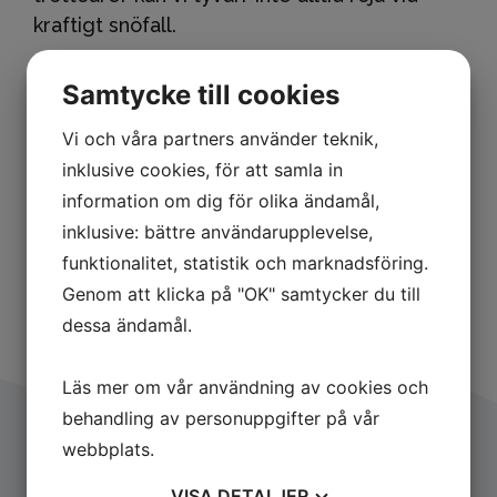
kraftigt snöfall.
Vad ansvarar du som hyresgäst
Samtycke till cookies
för?
Vi och våra partners använder teknik,
Du som hyr parkeringsplats, garage eller
inklusive cookies, för att samla in
carport ansvarar själv för att skotta din plats
information om dig för olika ändamål,
och ytan framför. Du ansvarar även för att
inklusive: bättre användarupplevelse,
hålla rent framför din entré.
funktionalitet, statistik och marknadsföring.
Genom att klicka på "OK" samtycker du till
dessa ändamål.
Läs mer om vår användning av cookies och
behandling av personuppgifter på vår
webbplats.
Följ det senaste hos oss
VISA
DETALJER