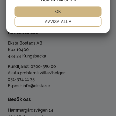
JA
NEJ
OK
JA
NEJ
NÖDVÄNDIG
INSTÄLLNINGAR
AVVISA ALLA
JA
NEJ
JA
NEJ
Kontakta oss
MARKNADSFÖRING
STATISTIK
Eksta Bostads AB
Box 10400
434 24 Kungsbacka
Kundtjänst: 0300-356 00
Akuta problem kvällar/helger:
031-334 11 35
E-post: info@eksta.se
Besök oss
Hammargårdsvägen 14