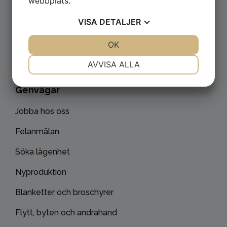
webbplats.
Besök oss
VISA
DETALJER
Hammargårdsvägen 14
JA
NEJ
OK
JA
NEJ
434 98 Kungsbacka
NÖDVÄNDIG
INSTÄLLNINGAR
AVVISA ALLA
JA
NEJ
JA
NEJ
Genvägar
MARKNADSFÖRING
STATISTIK
Jobba hos oss
Felanmälan
Söka lägenhet
Nyproduktion
Blanketter och broschyrer
Flytt, byten och andrahand