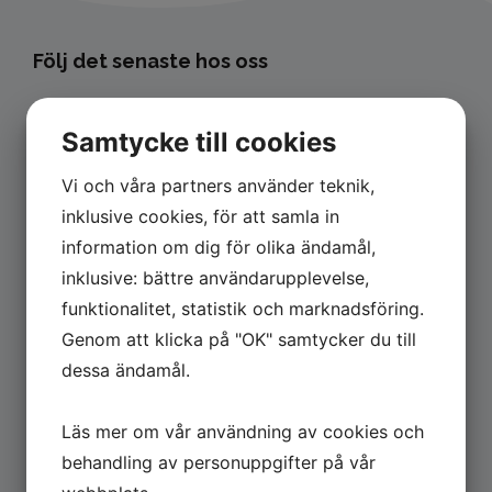
Följ det senaste hos oss
Samtycke till cookies
Vi och våra partners använder teknik,
inklusive cookies, för att samla in
Kontakta oss
information om dig för olika ändamål,
inklusive: bättre användarupplevelse,
Eksta Bostads AB
Box 10400
funktionalitet, statistik och marknadsföring.
434 24 Kungsbacka
Genom att klicka på "OK" samtycker du till
dessa ändamål.
Kundtjänst: 0300-356 00
Akuta problem kvällar/helger:
Läs mer om vår användning av cookies och
031-334 11 35
E-post: info@eksta.se
behandling av personuppgifter på vår